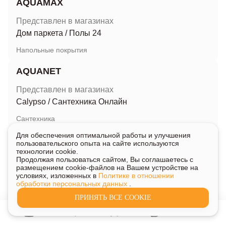
AQUAMAX
Представлен в магазинах
Дом паркета
/
Полы 24
Напольные покрытия
AQUANET
Представлен в магазинах
Calypso
/
Сантехника Онлайн
Сантехника
Для обеспечения оптимальной работы и улучшения
AQUANIKA
пользовательского опыта на сайте используются
технологии cookie.
Представлен в магазинах
Продолжая пользоваться сайтом, Вы соглашаетесь с
размещением cookie-файлов на Вашем устройстве на
Первая сантехника
условиях, изложенных в
Политике в отношении
обработки персональных данных
.
Сантехника
ПРИНЯТЬ ВСЕ COOKIE
AQUARELLE