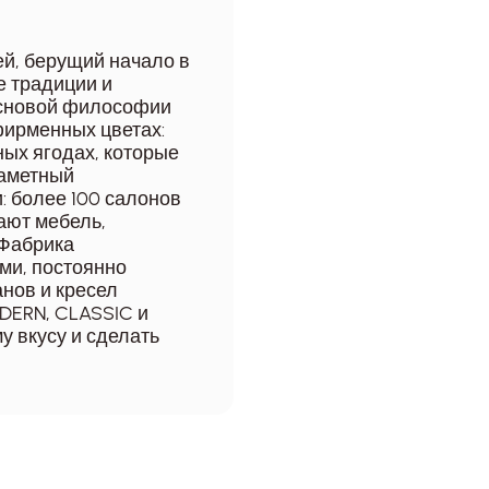
ей, берущий начало в
 традиции и
основой философии
фирменных цветах:
ных ягодах, которые
заметный
: более 100 салонов
ают мебель,
 Фабрика
ми, постоянно
нов и кресел
DERN, CLASSIC и
у вкусу и сделать