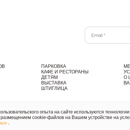
ОВ
ПАРКОВКА
М
КАФЕ И РЕСТОРАНЫ
УС
ДЕТЯМ
О 
ВЫСТАВКА
ВА
Л
ШТИГЛИЦА
льзовательское соглашение
Политика обработки персональ
льзовательского опыта на сайте используются технологии 
 размещением cookie-файлов на Вашем устройстве на усло
й офертой, носит исключительно информационный характер.
нных
.
азанных товаров и услуг напишите или позвоните нам.