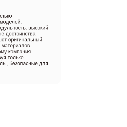
олько
 моделей,
одульность, высокий
ые достоинства
ают оригинальный
о материалов.
ому компания
зуя только
лы, безопасные для