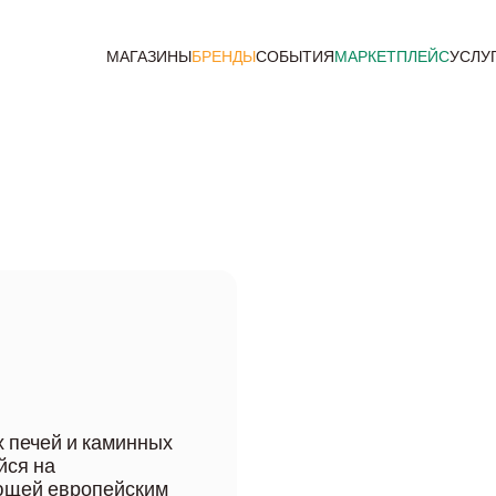
МАГАЗИНЫ
БРЕНДЫ
СОБЫТИЯ
МАРКЕТПЛЕЙС
УСЛУ
х печей и каминных
йся на
ующей европейским