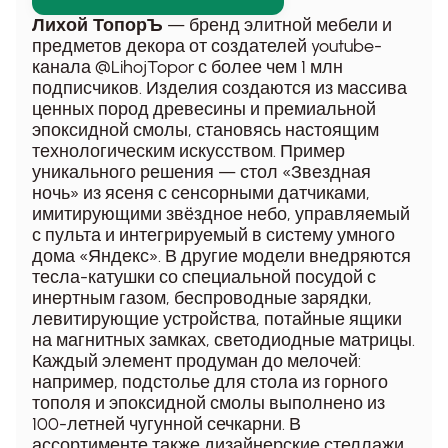
— бренд элитной мебели и
Лихой ТопорЪ
предметов декора от создателей youtube-
канала @LihojTopor с более чем 1 млн
подписчиков. Изделия создаются из массива
ценных пород древесины и премиальной
эпоксидной смолы, становясь настоящим
технологическим искусством. Пример
уникального решения — стол «Звездная
ночь» из ясеня с сенсорными датчиками,
имитирующими звёздное небо, управляемый
с пульта и интегрируемый в систему умного
дома «Яндекс». В другие модели внедряются
тесла-катушки со специальной посудой с
инертным газом, беспроводные зарядки,
левитирующие устройства, потайные ящики
на магнитных замках, светодиодные матрицы.
Каждый элемент продуман до мелочей:
например, подстолье для стола из горного
тополя и эпоксидной смолы выполнено из
100-летней чугунной сечкарни. В
ассортименте также дизайнерские стеллажи,