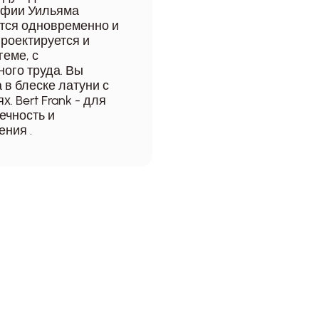
офии Уильяма
тся одновременно и
роектируется и
геме, с
ого труда. Вы
в блеске латуни с
. Bert Frank - для
ечность и
ения .