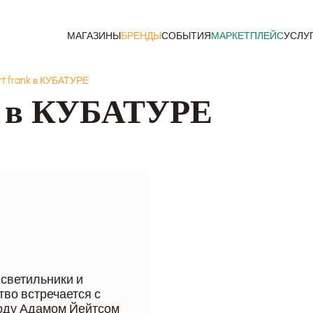
МАГАЗИНЫ
БРЕНДЫ
СОБЫТИЯ
МАРКЕТПЛЕЙС
УСЛУ
rt frank в КУБАТУРЕ
nk в КУБАТУРЕ
 светильники и
тво встречается с
году Адамом Йейтсом