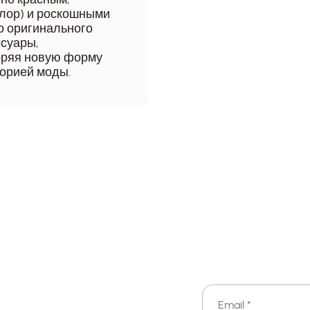
клор) и роскошными
о оригинального
ссуары,
оряя новую форму
орией моды.