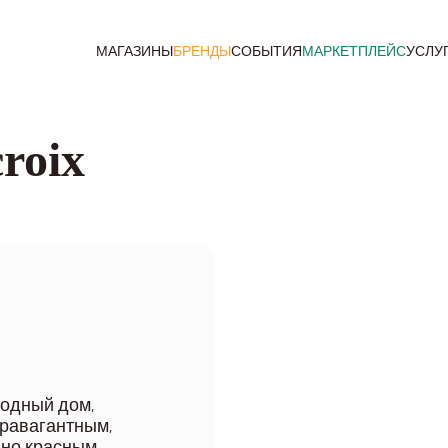
МАГАЗИНЫ
БРЕНДЫ
СОБЫТИЯ
МАРКЕТПЛЕЙС
УСЛУ
roix
модный дом,
травагантным,
нно красным,