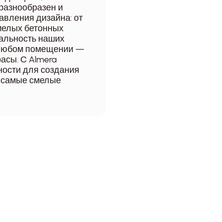
разнообразен и
авления дизайна: от
мелых бетонных
сальность наших
в любом помещении —
расы. С Almera
ности для создания
я самые смелые