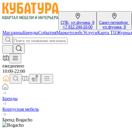
СПБ, ул.фучика, 9
Санкт-петербург
+7 812 244-10-00
ул.фучика, 9
Магазины
Бренды
События
Маркетплейс
Услуги
Карта ТЦ
Журна
ежедневно
10:00-22:00
Бренды
Корпусная мебель
Бренд Bogacho