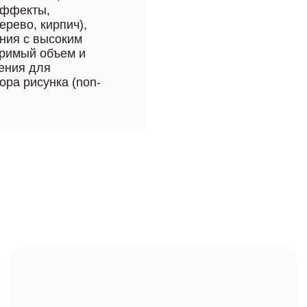
эффекты,
рево, кирпич),
ния с высоким
оримый объем и
ения для
ора рисунка (non-