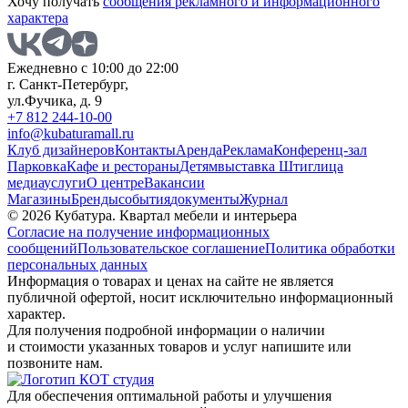
Хочу получать
сообщения рекламного и информационного
характера
Ежедневно с 10:00 до 22:00
г. Санкт-Петербург,
ул.Фучика, д. 9
+7 812 244-10-00
info@kubaturamall.ru
Клуб дизайнеров
Контакты
Аренда
Реклама
Конференц-зал
Парковка
Кафе и рестораны
Детям
выставка Штиглица
медиа
услуги
О центре
Вакансии
Магазины
Бренды
события
документы
Журнал
© 2026 Кубатура. Квартал мебели и интерьера
Согласие на получение информационных
сообщений
Пользовательское соглашение
Политика обработки
персональных данных
Информация о товарах и ценах на сайте не является
публичной офертой, носит исключительно информационный
характер.
Для получения подробной информации о наличии
и стоимости указанных товаров и услуг напишите или
позвоните нам.
Для обеспечения оптимальной работы и улучшения