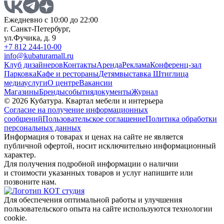
Ежедневно с 10:00 до 22:00
г. Санкт-Петербург,
ул.Фучика, д. 9
+7 812 244-10-00
info@kubaturamall.ru
Клуб дизайнеров
Контакты
Аренда
Реклама
Конференц-зал
Парковка
Кафе и рестораны
Детям
выставка Штиглица
медиа
услуги
О центре
Вакансии
Магазины
Бренды
события
документы
Журнал
© 2026 Кубатура. Квартал мебели и интерьера
Согласие на получение информационных
сообщений
Пользовательское соглашение
Политика обработки
персональных данных
Информация о товарах и ценах на сайте не является
публичной офертой, носит исключительно информационный
характер.
Для получения подробной информации о наличии
и стоимости указанных товаров и услуг напишите или
позвоните нам.
Для обеспечения оптимальной работы и улучшения
пользовательского опыта на сайте используются технологии
cookie.