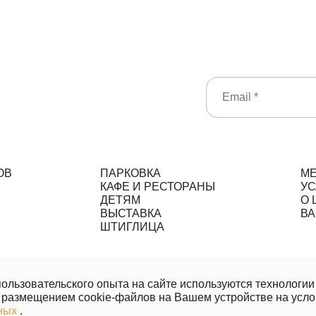
ОВ
ПАРКОВКА
М
КАФЕ И РЕСТОРАНЫ
УС
ДЕТЯМ
О 
ВЫСТАВКА
ВА
ШТИГЛИЦА
льзовательское соглашение
Политика обработки персональ
льзовательского опыта на сайте используются технологии 
 размещением cookie-файлов на Вашем устройстве на усло
ой офертой, носит исключительно информационный характер.
нных
.