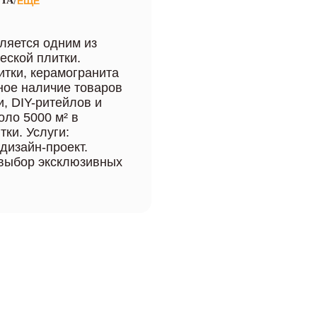
/
TA
ЕЩЁ
вляется одним из
еской плитки.
тки, керамогранита
ное наличие товаров
и, DIY-ритейлов и
ло 5000 м² в
ки. Услуги:
дизайн-проект.
 выбор эксклюзивных