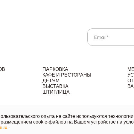
ОВ
ПАРКОВКА
М
КАФЕ И РЕСТОРАНЫ
УС
ДЕТЯМ
О 
ВЫСТАВКА
ВА
Л
ШТИГЛИЦА
льзовательское соглашение
Политика обработки персональ
льзовательского опыта на сайте используются технологии 
 размещением cookie-файлов на Вашем устройстве на усло
й офертой, носит исключительно информационный характер.
нных
.
азанных товаров и услуг напишите или позвоните нам.