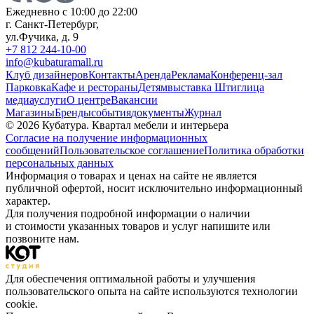
Ежедневно с 10:00 до 22:00
г. Санкт-Петербург,
ул.Фучика, д. 9
+7 812 244-10-00
info@kubaturamall.ru
Клуб дизайнеров
Контакты
Аренда
Реклама
Конференц-зал
Парковка
Кафе и рестораны
Детям
выставка Штиглица
медиа
услуги
О центре
Вакансии
Магазины
Бренды
события
документы
Журнал
© 2026 Кубатура. Квартал мебели и интерьера
Согласие на получение информационных
сообщений
Пользовательское соглашение
Политика обработки
персональных данных
Информация о товарах и ценах на сайте не является
публичной офертой, носит исключительно информационный
характер.
Для получения подробной информации о наличии
и стоимости указанных товаров и услуг напишите или
позвоните нам.
Для обеспечения оптимальной работы и улучшения
пользовательского опыта на сайте используются технологии
cookie.