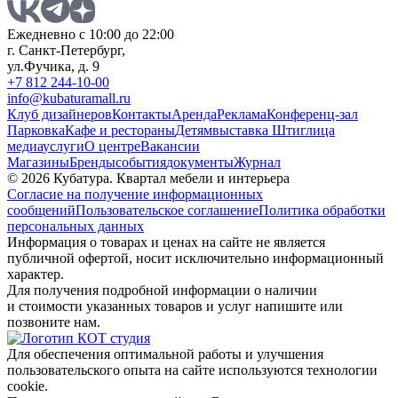
Ежедневно с 10:00 до 22:00
г. Санкт-Петербург,
ул.Фучика, д. 9
+7 812 244-10-00
info@kubaturamall.ru
Клуб дизайнеров
Контакты
Аренда
Реклама
Конференц-зал
Парковка
Кафе и рестораны
Детям
выставка Штиглица
медиа
услуги
О центре
Вакансии
Магазины
Бренды
события
документы
Журнал
© 2026 Кубатура. Квартал мебели и интерьера
Согласие на получение информационных
сообщений
Пользовательское соглашение
Политика обработки
персональных данных
Информация о товарах и ценах на сайте не является
публичной офертой, носит исключительно информационный
характер.
Для получения подробной информации о наличии
и стоимости указанных товаров и услуг напишите или
позвоните нам.
Для обеспечения оптимальной работы и улучшения
пользовательского опыта на сайте используются технологии
cookie.