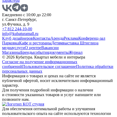
характера
Ежедневно с 10:00 до 22:00
г. Санкт-Петербург,
ул.Фучика, д. 9
+7 812 244-10-00
info@kubaturamall.ru
Клуб дизайнеров
Контакты
Аренда
Реклама
Конференц-зал
Парковка
Кафе и рестораны
Детям
выставка Штиглица
медиа
услуги
О центре
Вакансии
Магазины
Бренды
события
документы
Журнал
© 2026 Кубатура. Квартал мебели и интерьера
Согласие на получение информационных
сообщений
Пользовательское соглашение
Политика обработки
персональных данных
Информация о товарах и ценах на сайте не является
публичной офертой, носит исключительно информационный
характер.
Для получения подробной информации о наличии
и стоимости указанных товаров и услуг напишите или
позвоните нам.
Для обеспечения оптимальной работы и улучшения
пользовательского опыта на сайте используются технологии