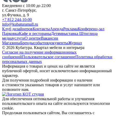
Ежедневно с 10:00 до 22:00
г. Санкт-Петербург,
ул.Фучика, д. 9
+7 812 244-10-00
info@kubaturamall.ru
Клуб дизайнеров
Контакты
Аренда
Реклама
Конференц-зал
Парковка
Кафе и рестораны
Детям
выставка Штиглица
медиа
услуги
О центре
Вакансии
Магазины
Бренды
события
документы
Журнал
© 2026 Кубатура. Квартал мебели и интерьера
Согласие на получение информационных
сообщений
Пользовательское соглашение
Политика обработки
персональных данных
Информация о товарах и ценах на сайте не является
публичной офертой, носит исключительно информационный
характер.
Для получения подробной информации о наличии
и стоимости указанных товаров и услуг напишите или
позвоните нам.
Для обеспечения оптимальной работы и улучшения
пользовательского опыта на сайте используются технологии
cookie.
Продолжая пользоваться сайтом, Вы соглашаетесь с