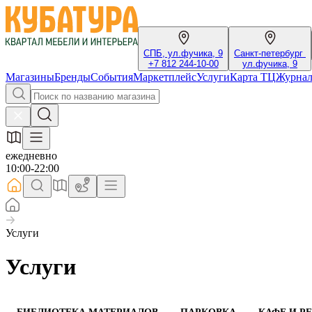
СПБ, ул.фучика, 9
Санкт-петербург
+7 812 244-10-00
ул.фучика, 9
Магазины
Бренды
События
Маркетплейс
Услуги
Карта ТЦ
Журна
ежедневно
10:00-22:00
Услуги
Услуги