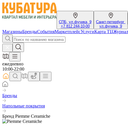
СПБ, ул.фучика, 9
Санкт-петербург
+7 812 244-10-00
ул.фучика, 9
Магазины
Бренды
События
Маркетплейс
Услуги
Карта ТЦ
Журна
ежедневно
10:00-22:00
Бренды
Напольные покрытия
Бренд Piemme Ceramiche