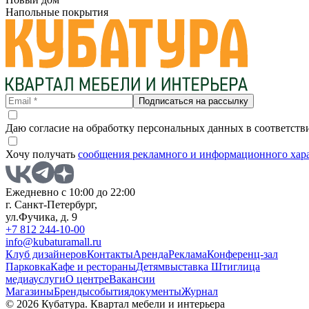
Напольные покрытия
Подписаться на рассылку
Даю согласие на обработку персональных данных в соответств
Хочу получать
сообщения рекламного и информационного хар
Ежедневно с 10:00 до 22:00
г. Санкт-Петербург,
ул.Фучика, д. 9
+7 812 244-10-00
info@kubaturamall.ru
Клуб дизайнеров
Контакты
Аренда
Реклама
Конференц-зал
Парковка
Кафе и рестораны
Детям
выставка Штиглица
медиа
услуги
О центре
Вакансии
Магазины
Бренды
события
документы
Журнал
© 2026 Кубатура. Квартал мебели и интерьера