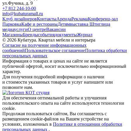
ул.Фучика, д. 9
+7 812 244-10-00
info@kubaturamall.ru
Клуб дизайнеров
Контакты
Аренда
Реклама
Конференц-зал
Парковка
Кафе и рестораны
Детям
выставка Штиглица
медиа
услуги
О центре
Вакансии
Магазины
Бренды
события
документы
Журнал
© 2026 Кубатура. Квартал мебели и интерьера
Согласие на получение информационных
сообщений
Пользовательское соглашение
Политика обработки
персональных данных
Информация о товарах и ценах на сайте не является
публичной офертой, носит исключительно информационный
характер.
Для получения подробной информации о наличии
и стоимости указанных товаров и услуг напишите или
позвоните нам.
Для обеспечения оптимальной работы и улучшения
пользовательского опыта на сайте используются технологии
cookie.
Продолжая пользоваться сайтом, Вы соглашаетесь с
размещением cookie-файлов на Вашем устройстве на
условиях, изложенных в
Политике в отношении обработки
персональных данных
.