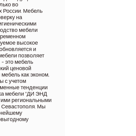
лько во
х России. Мебель
оверку на
гигиеническими
водство мебели
временном
буемое высокое
 обновляется и
мебели позволяет
 - это мебель
окий ценовой
мебель как эконом,
ы с учетом
еменные тенденции
ка мебели "ДИ ЭНД
огими региональными
о Севастополя. Мы
ьнейшему
мовыгодному