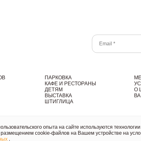
ОВ
ПАРКОВКА
М
КАФЕ И РЕСТОРАНЫ
УС
ДЕТЯМ
О 
ВЫСТАВКА
ВА
ШТИГЛИЦА
льзовательское соглашение
Политика обработки персональ
льзовательского опыта на сайте используются технологии 
 размещением cookie-файлов на Вашем устройстве на усло
ой офертой, носит исключительно информационный характер.
нных
.