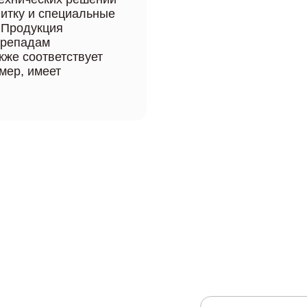
литку и специальные
 Продукция
перепадам
кже соответствует
мер, имеет