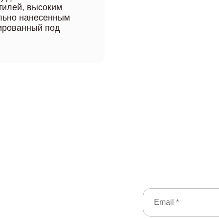
тилей, высоким
ельно нанесенным
тированный под