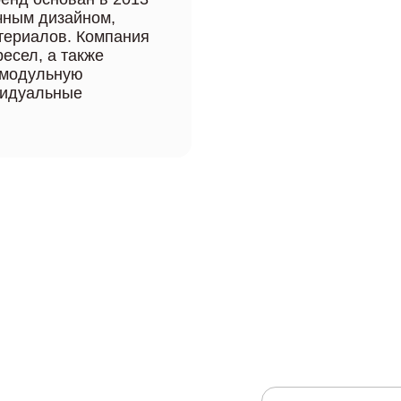
чным дизайном,
атериалов. Компания
есел, а также
 модульную
видуальные