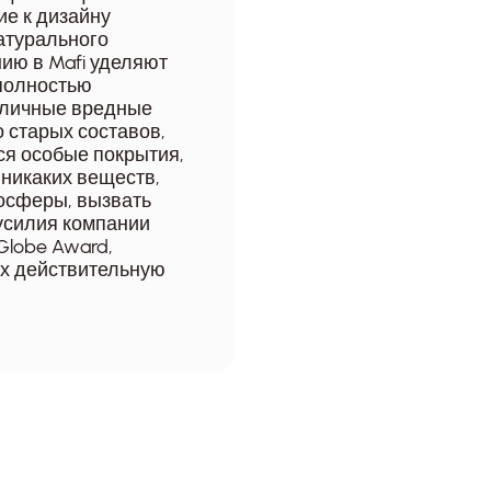
е к дизайну
атурального
ию в Mafi уделяют
 полностью
зличные вредные
 старых составов,
ся особые покрытия,
никаких веществ,
осферы, вызвать
 усилия компании
Globe Award,
их действительную