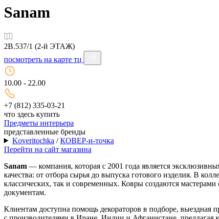
Sanam
2B.537/1 (2-й ЭТАЖ)
посмотреть на карте тц
10.00 - 22.00
+7 (812) 335-03-21
что здесь купить
Предметы интерьера
представленные бренды
Koveritochka
/
КОВЕР-и-точка
Перейти на сайт магазина
Sanam
— компания, которая с 2001 года является эксклюзивн
качества: от отбора сырья до выпуска готового изделия. В кол
классических, так и современных. Ковры создаются мастерами
документам.
Клиентам доступна помощь декораторов в подборе, выездная п
с производителями в Иране, Индии и Афганистане, предлагая к