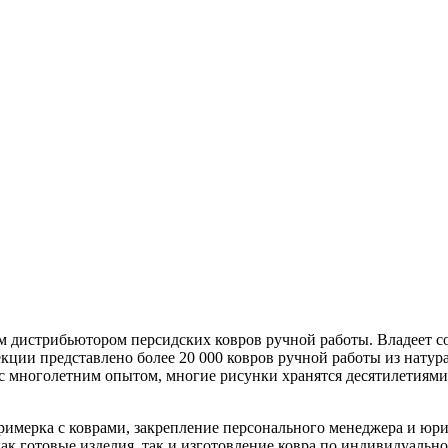
ым дистрибьютором персидских ковров ручной работы. Владеет 
лекции представлено более 20 000 ковров ручной работы из нату
 с многолетним опытом, многие рисунки хранятся десятилетиям
римерка с коврами, закрепление персонального менеджера и юр
ак готовые изделия, так и изготовление ковра по индивидуально