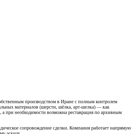
собственным производством в Иране с полным контролем
ральных материалов (шерсти, шёлка, арт-шелка) — как
и, а при необходимости возможна реставрация по архивным
идическое сопровождение сделки. Компания работает напрямую
му эскизу.