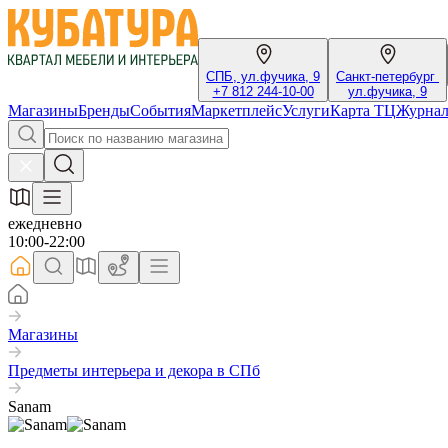
СПБ, ул.фучика, 9
Санкт-петербург
+7 812 244-10-00
ул.фучика, 9
Магазины
Бренды
События
Маркетплейс
Услуги
Карта ТЦ
Журна
ежедневно
10:00-22:00
Магазины
Предметы интерьера и декора в СПб
Sanam