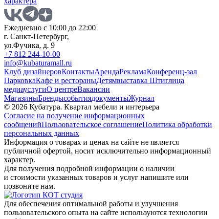
характера
Ежедневно с 10:00 до 22:00
г. Санкт-Петербург,
ул.Фучика, д. 9
+7 812 244-10-00
info@kubaturamall.ru
Клуб дизайнеров
Контакты
Аренда
Реклама
Конференц-зал
Парковка
Кафе и рестораны
Детям
выставка Штиглица
медиа
услуги
О центре
Вакансии
Магазины
Бренды
события
документы
Журнал
© 2026 Кубатура. Квартал мебели и интерьера
Согласие на получение информационных
сообщений
Пользовательское соглашение
Политика обработки
персональных данных
Информация о товарах и ценах на сайте не является
публичной офертой, носит исключительно информационный
характер.
Для получения подробной информации о наличии
и стоимости указанных товаров и услуг напишите или
позвоните нам.
Для обеспечения оптимальной работы и улучшения
пользовательского опыта на сайте используются технологии