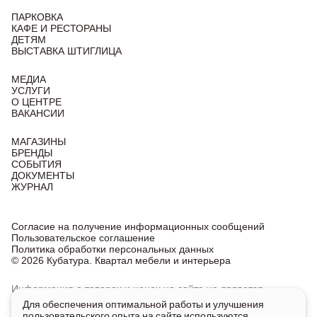
ПАРКОВКА
КАФЕ И РЕСТОРАНЫ
ДЕТЯМ
ВЫСТАВКА ШТИГЛИЦА
МЕДИА
УСЛУГИ
О ЦЕНТРЕ
ВАКАНСИИ
МАГАЗИНЫ
БРЕНДЫ
СОБЫТИЯ
ДОКУМЕНТЫ
ЖУРНАЛ
Согласие на получение информационных сообщений
Пользовательское соглашение
Политика обработки персональных данных
© 2026 Кубатура. Квартал мебели и интерьера
Информация о товарах и ценах на сайте не является
публичной офертой, носит исключительно информационный
Для обеспечения оптимальной работы и улучшения
характер.
пользовательского опыта на сайте используются