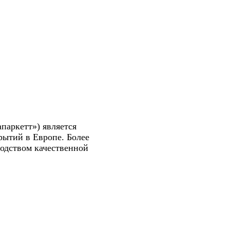
паркетт») является
рытий в Европе. Более
водством качественной