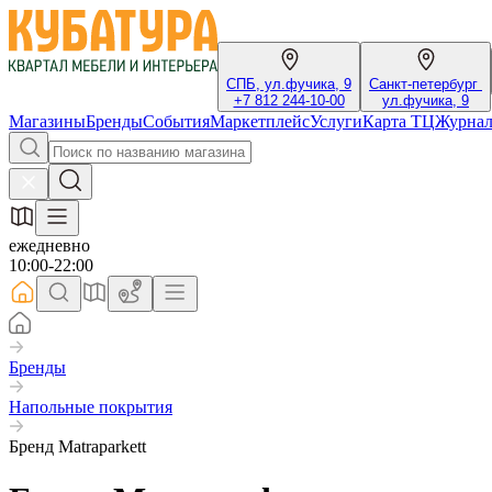
СПБ, ул.фучика, 9
Санкт-петербург
+7 812 244-10-00
ул.фучика, 9
Магазины
Бренды
События
Маркетплейс
Услуги
Карта ТЦ
Журна
ежедневно
10:00-22:00
Бренды
Напольные покрытия
Бренд Matraparkett