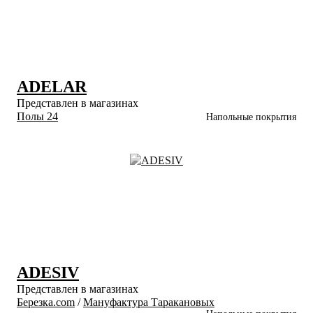
ADELAR
Представлен в магазинах
Полы 24
Напольные покрытия
ADESIV
Представлен в магазинах
Березка.com
/
Мануфактура Таракановых