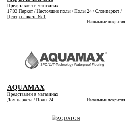
Представлен в магазинах
17|03 Паркет
/
Настоящие полы
/
Полы 24
/
Слонпаркет
/
Центр паркета № 1
Напольные покрытия
AQUAMAX
Представлен в магазинах
Дом паркета
/
Полы 24
Напольные покрытия