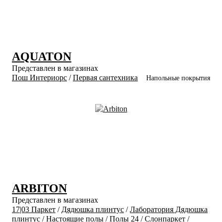
AQUATON
Представлен в магазинах
Пош Интериорс
/
Первая сантехника
Напольные покрытия
ARBITON
Представлен в магазинах
17|03 Паркет
/
Дядюшка плинтус
/
Лаборатория Дядюшка
плинтус
/
Настоящие полы
/
Полы 24
/
Слонпаркет
/