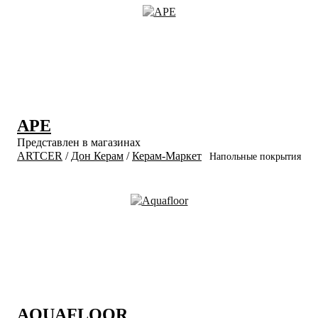
APE
Представлен в магазинах
ARTCER
/
Дон Керам
/
Керам-Маркет
Напольные покрытия
AQUAFLOOR