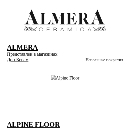
ALMERA
Представлен в магазинах
Дон Керам
Напольные покрытия
ALPINE FLOOR