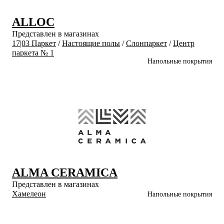
ALLOC
Представлен в магазинах
17|03 Паркет
/
Настоящие полы
/
Слонпаркет
/
Центр
паркета № 1
Напольные покрытия
ALMA CERAMICA
Представлен в магазинах
Хамелеон
Напольные покрытия