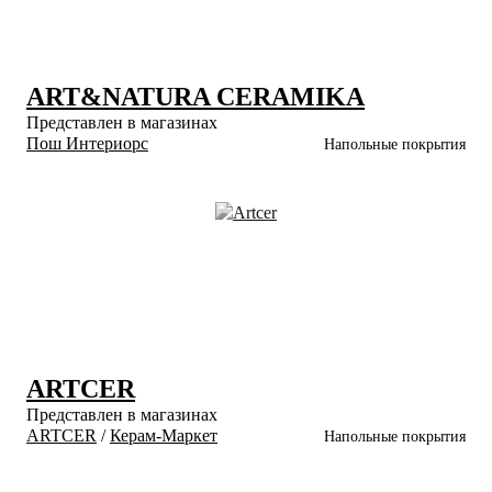
ART&NATURA CERAMIKA
Представлен в магазинах
Пош Интериорс
Напольные покрытия
ARTCER
Представлен в магазинах
ARTCER
/
Керам-Маркет
Напольные покрытия