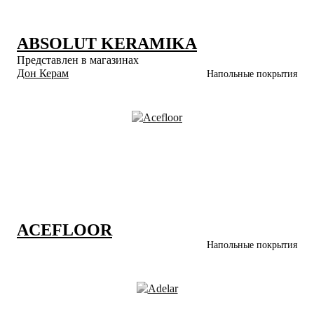
ABSOLUT KERAMIKA
Представлен в магазинах
Дон Керам
Напольные покрытия
ACEFLOOR
Напольные покрытия