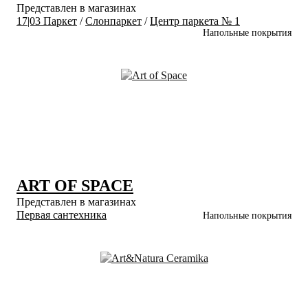
Представлен в магазинах
17|03 Паркет
/
Слонпаркет
/
Центр паркета № 1
Напольные покрытия
ART OF SPACE
Представлен в магазинах
Первая сантехника
Напольные покрытия