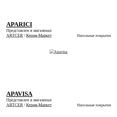
APARICI
Представлен в магазинах
ARTCER
/
Керам-Маркет
Напольные покрытия
APAVISA
Представлен в магазинах
ARTCER
/
Керам-Маркет
Напольные покрытия