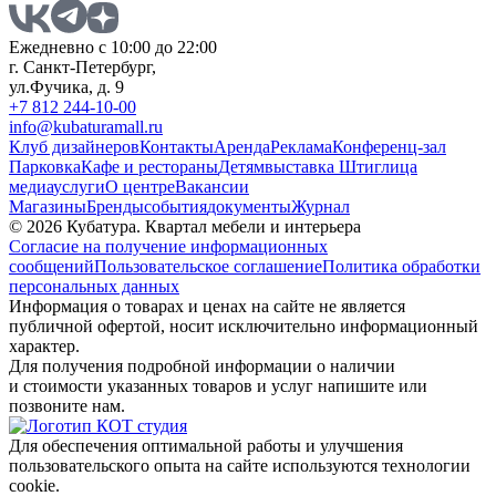
Ежедневно с 10:00 до 22:00
г. Санкт-Петербург,
ул.Фучика, д. 9
+7 812 244-10-00
info@kubaturamall.ru
Клуб дизайнеров
Контакты
Аренда
Реклама
Конференц-зал
Парковка
Кафе и рестораны
Детям
выставка Штиглица
медиа
услуги
О центре
Вакансии
Магазины
Бренды
события
документы
Журнал
© 2026 Кубатура. Квартал мебели и интерьера
Согласие на получение информационных
сообщений
Пользовательское соглашение
Политика обработки
персональных данных
Информация о товарах и ценах на сайте не является
публичной офертой, носит исключительно информационный
характер.
Для получения подробной информации о наличии
и стоимости указанных товаров и услуг напишите или
позвоните нам.
Для обеспечения оптимальной работы и улучшения
пользовательского опыта на сайте используются технологии
cookie.