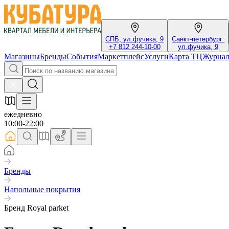
СПБ, ул.фучика, 9
Санкт-петербург
+7 812 244-10-00
ул.фучика, 9
Магазины
Бренды
События
Маркетплейс
Услуги
Карта ТЦ
Журна
ежедневно
10:00-22:00
Бренды
Напольные покрытия
Бренд Royal parket