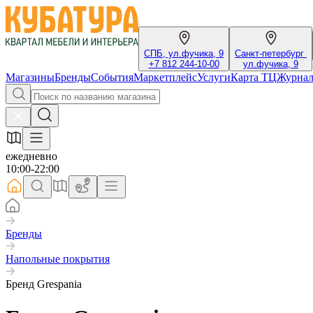
СПБ, ул.фучика, 9
Санкт-петербург
+7 812 244-10-00
ул.фучика, 9
Магазины
Бренды
События
Маркетплейс
Услуги
Карта ТЦ
Журна
ежедневно
10:00-22:00
Бренды
Напольные покрытия
Бренд Grespania