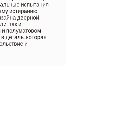
иальные испытания
ему истиранию .
изайна дверной
и, так и
м и полуматовом
 в деталь, которая
ольствие и