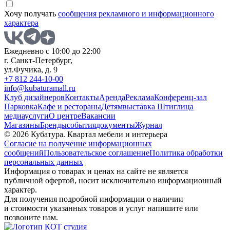
Хочу получать
сообщения рекламного и информационного
характера
Ежедневно с 10:00 до 22:00
г. Санкт-Петербург,
ул.Фучика, д. 9
+7 812 244-10-00
info@kubaturamall.ru
Клуб дизайнеров
Контакты
Аренда
Реклама
Конференц-зал
Парковка
Кафе и рестораны
Детям
выставка Штиглица
медиа
услуги
О центре
Вакансии
Магазины
Бренды
события
документы
Журнал
© 2026 Кубатура. Квартал мебели и интерьера
Согласие на получение информационных
сообщений
Пользовательское соглашение
Политика обработки
персональных данных
Информация о товарах и ценах на сайте не является
публичной офертой, носит исключительно информационный
характер.
Для получения подробной информации о наличии
и стоимости указанных товаров и услуг напишите или
позвоните нам.