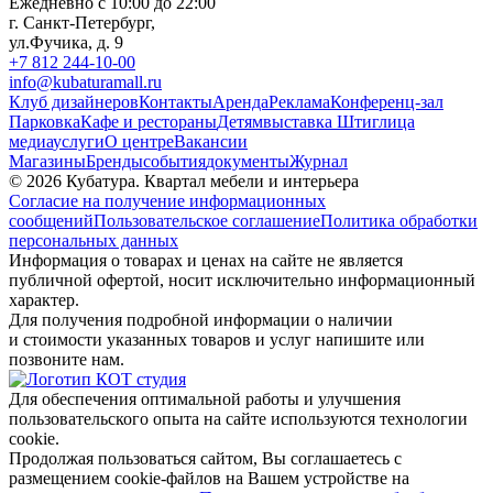
Ежедневно с 10:00 до 22:00
г. Санкт-Петербург,
ул.Фучика, д. 9
+7 812 244-10-00
info@kubaturamall.ru
Клуб дизайнеров
Контакты
Аренда
Реклама
Конференц-зал
Парковка
Кафе и рестораны
Детям
выставка Штиглица
медиа
услуги
О центре
Вакансии
Магазины
Бренды
события
документы
Журнал
© 2026 Кубатура. Квартал мебели и интерьера
Согласие на получение информационных
сообщений
Пользовательское соглашение
Политика обработки
персональных данных
Информация о товарах и ценах на сайте не является
публичной офертой, носит исключительно информационный
характер.
Для получения подробной информации о наличии
и стоимости указанных товаров и услуг напишите или
позвоните нам.
Для обеспечения оптимальной работы и улучшения
пользовательского опыта на сайте используются технологии
cookie.
Продолжая пользоваться сайтом, Вы соглашаетесь с
размещением cookie-файлов на Вашем устройстве на