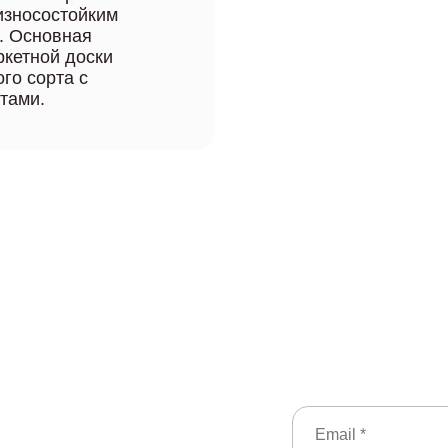
 износостойким
. Основная
ркетной доски
ого сорта с
тами.