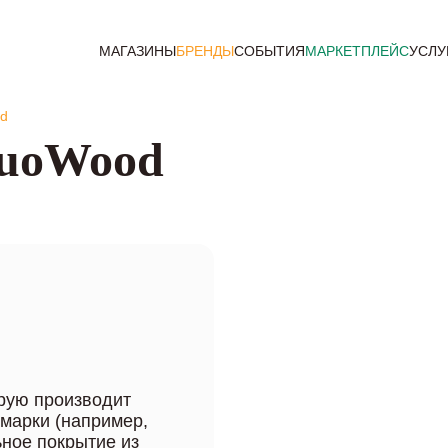
МАГАЗИНЫ
БРЕНДЫ
СОБЫТИЯ
МАРКЕТПЛЕЙС
УСЛУ
od
DuoWood
рую производит
 марки (например,
ьное покрытие из