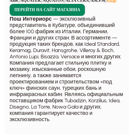
/
/
/
/
/
ABK
AQUATEK
AQUATON
ALTA CERA
AM.PM
ЕЩЁ
ПЕРЕЙТИ НА САЙТ МАГАЗИНА
— эксклюзивный
Пош Интериорс
представитель в Кубатуре, объединивший
более 100 фабрик из Италии, Германии,
Франции и других стран. В ассортименте —
продукция таких брендов, как Ideal Standard,
Keramag, Duravit, Hansgrohe, Villeroy & Boch,
Antonio Lupi, Bisazza, Versace и многих других.
Компания предлагает стильную плитку и
мозаику, изысканные обои, роскошную
лепнину, а также занимается
проектированием и строительством «под
ключ» финских саун, турецких бань и
инфракрасных кабин. Являясь официальным
поставщиком фабрик Tubadzin, Korzilius, Idea,
Disegno, La Torre, Nowa Gala и других,
компания гарантирует качество и
эксклюзивность.