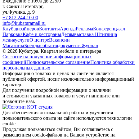
Ежедневно с 10:00 до 22:00
г. Санкт-Петербург,
ул.Фучика, д. 9
+7 812 244-10-00
info@kubaturamall.ru
Клуб дизайнеров
Контакты
Аренда
Реклама
Конференц-зал
Парковка
Кафе и рестораны
Детям
выставка Штиглица
медиа
услуги
О центре
Вакансии
Магазины
Бренды
события
документы
Журнал
© 2026 Кубатура. Квартал мебели и интерьера
Согласие на получение информационных
сообщений
Пользовательское соглашение
Политика обработки
персональных данных
Информация о товарах и ценах на сайте не является
публичной офертой, носит исключительно информационный
характер.
Для получения подробной информации о наличии
и стоимости указанных товаров и услуг напишите или
позвоните нам.
Для обеспечения оптимальной работы и улучшения
пользовательского опыта на сайте используются технологии
cookie.
Продолжая пользоваться сайтом, Вы соглашаетесь с
размещением cookie-файлов на Вашем устройстве на