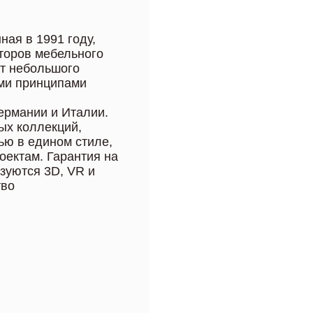
ая в 1991 году,
торов мебельного
от небольшого
ми принципами
рмании и Италии.
ых коллекций,
ью в едином стиле,
оектам. Гарантия на
ьзуются 3D, VR и
тво