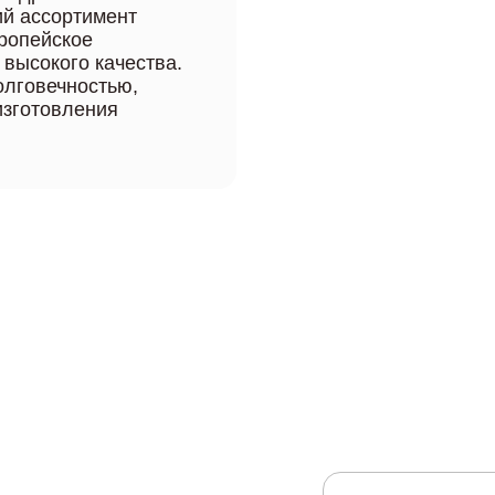
ий ассортимент
вропейское
 высокого качества.
олговечностью,
изготовления