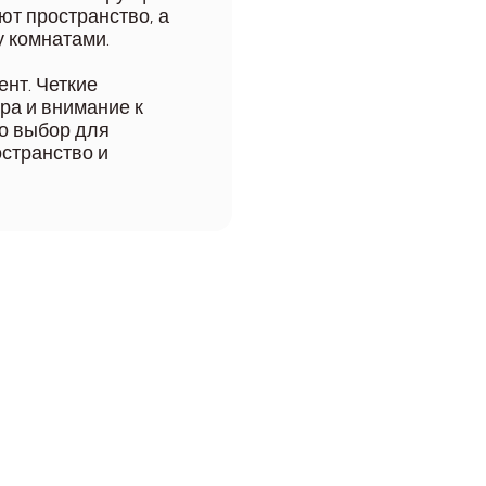
ют пространство, а
 комнатами.
нт. Четкие
ра и внимание к
то выбор для
остранство и