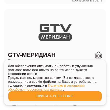
Корпусная мебель
GTV-МЕРИДИАН
Представлен в магазинах
Корпусная мебель
Для обеспечения оптимальной работы и улучшения
Дуэт
/
Форест Грант
Свет и электротовары
пользовательского опыта на сайте используются
технологии cookie.
Продолжая пользоваться сайтом, Вы соглашаетесь с
размещением cookie-файлов на Вашем устройстве на
условиях, изложенных в
Политике в отношении
обработки персональных данных
.
H
ПРИНЯТЬ ВСЕ COOKIE