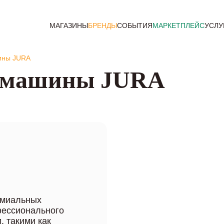
МАГАЗИНЫ
БРЕНДЫ
СОБЫТИЯ
МАРКЕТПЛЕЙС
УСЛУ
ины JURA
емашины JURA
емиальных
фессионального
, такими как