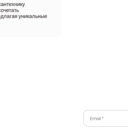
антехнику.
сочетать
едлагая уникальные