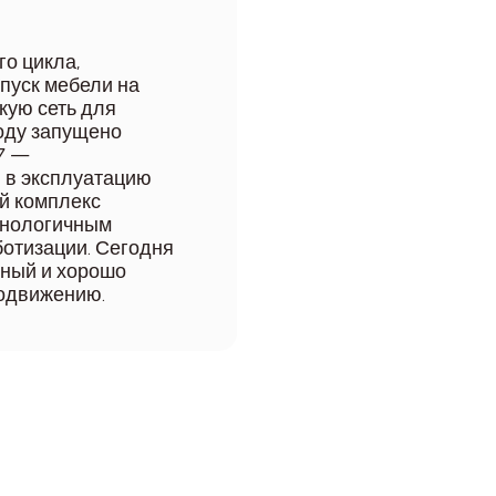
о цикла,
ыпуск мебели на
кую сеть для
году запущено
7 —
 в эксплуатацию
й комплекс
хнологичным
отизации. Сегодня
нный и хорошо
родвижению.