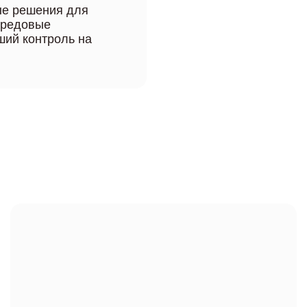
ые решения для
ередовые
ший контроль на