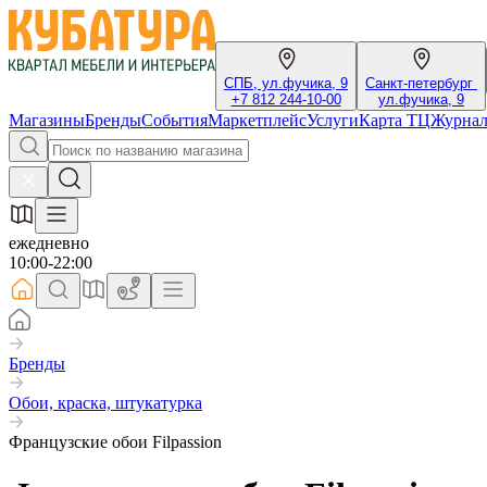
СПБ, ул.фучика, 9
Санкт-петербург
+7 812 244-10-00
ул.фучика, 9
Магазины
Бренды
События
Маркетплейс
Услуги
Карта ТЦ
Журна
ежедневно
10:00-22:00
Бренды
Обои, краска, штукатурка
Французские обои Filpassion